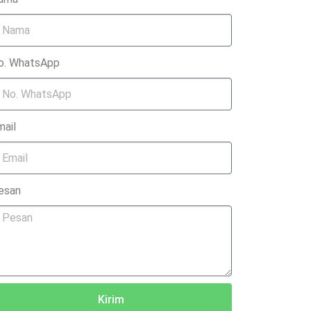
o. WhatsApp
mail
esan
Kirim