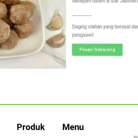
Melayani dalam & luar Jabode
_______
Daging olahan yang berasal dar
pengawet
Pesan Sekarang
Produk
Menu
N