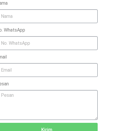
ama
o. WhatsApp
mail
esan
Kirim