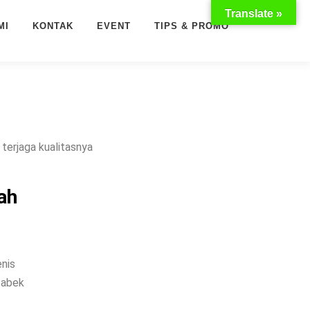
Translate »
MI
KONTAK
EVENT
TIPS & PROMO
terjaga kualitasnya
ah
enis
tabek