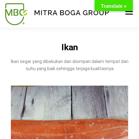
Translate »
Menu
BERANDA
PRODUK
TENTANG KAMI
Ikan
Ikan segar yang dibekukan dan disimpan dalam tempat dan
KONTAK
EVENT
TIPS & PROMO
suhu yang baik sehingga terjaga kualitasnya