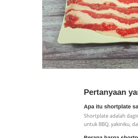
Pertanyaan ya
Apa itu shortplate s
Shortplate adalah dagi
untuk BBQ, yakiniku, d
Berapa harga shortp