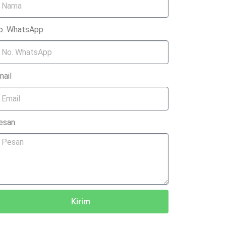
o. WhatsApp
mail
esan
Kirim