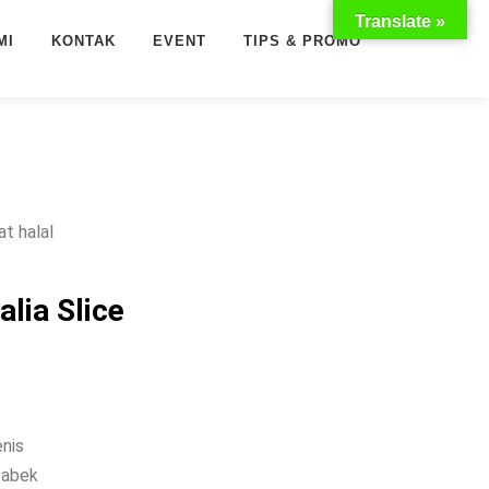
Translate »
MI
KONTAK
EVENT
TIPS & PROMO
at halal
alia Slice
enis
tabek