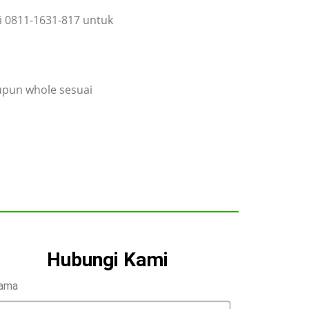
i 0811-1631-817 untuk
upun whole sesuai
Hubungi Kami
ama