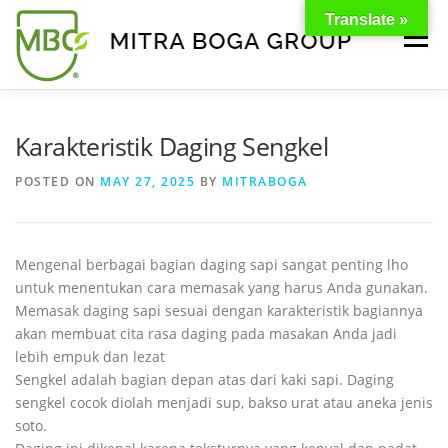
Translate »
Menu
BERANDA
PRODUK
TENTANG KAMI
Karakteristik Daging Sengkel
POSTED ON
MAY 27, 2025
BY
MITRABOGA
KONTAK
EVENT
TIPS & PROMO
Mengenal berbagai bagian daging sapi sangat penting lho
untuk menentukan cara memasak yang harus Anda gunakan.
Memasak daging sapi sesuai dengan karakteristik bagiannya
akan membuat cita rasa daging pada masakan Anda jadi
lebih empuk dan lezat
Sengkel adalah bagian depan atas dari kaki sapi. Daging
sengkel cocok diolah menjadi sup, bakso urat atau aneka jenis
soto.