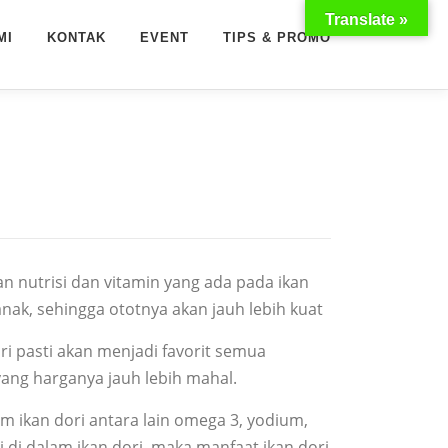
Translate »
MI
KONTAK
EVENT
TIPS & PROMO
n nutrisi dan vitamin yang ada pada ikan
ak, sehingga ototnya akan jauh lebih kuat
ri pasti akan menjadi favorit semua
 yang harganya jauh lebih mahal.
m ikan dori antara lain omega 3, yodium,
i di dalam ikan dori, maka manfaat ikan dori