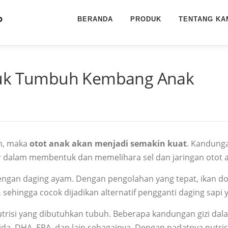
BERANDA
PRODUK
TENTANG KA
ntuk Tumbuh Kembang Anak
in, maka
otot anak akan menjadi semakin kuat
. Kandunga
dalam membentuk dan memelihara sel dan jaringan otot an
o dengan daging ayam. Dengan pengolahan yang tepat, ikan do
, sehingga cocok dijadikan alternatif pengganti daging sapi
trisi yang dibutuhkan tubuh. Beberapa kandungan gizi dala
rida, DHA, EPA, dan lain sebagainya. Dengan padatnya nutris