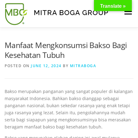
Translate »
Menu
BERANDA
PRODUK
TENTANG KAMI
Manfaat Mengkonsumsi Bakso Bagi
Kesehatan Tubuh
KONTAK
EVENT
TIPS & PROMO
POSTED ON
JUNE 12, 2024
BY
MITRABOGA
Bakso merupakan panganan yang sangat populer di kalangan
masyarakat Indonesia. Bahkan bakso dianggap sebagai
panganan nasional, bukan sekedar rasanya yang enak tetapi
juga rasanya yang lezat. Selain itu, pengolahannya mudah
serta bagi siapapun yang mengkonsumsinya bisa merasakan
beragam manfaat bakso bagi kesehatan tubuh.
Bakso yang merupakan olahan daging ini awal mulanya