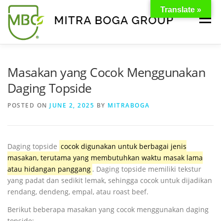
Translate »
Menu
BERANDA
PRODUK
TENTANG KAMI
Masakan yang Cocok Menggunakan
Daging Topside
KONTAK
EVENT
TIPS & PROMO
POSTED ON
JUNE 2, 2025
BY
MITRABOGA
Daging topside
cocok digunakan untuk berbagai jenis
masakan, terutama yang membutuhkan waktu masak lama
atau hidangan panggang
.
Daging topside memiliki tekstur
yang padat dan sedikit lemak, sehingga cocok untuk dijadikan
rendang, dendeng, empal, atau roast beef.
Berikut beberapa masakan yang cocok menggunakan daging
topside: