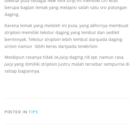
dikenal pula sebagai
New York strip
ini memiliki ciri khas
berupa bagian lemak yang melapisi salah satu sisi potongan
daging.
Karena lemak yang meleleh ini pula, yang akhirnya membuat
striploin
memiliki tekstur daging yang lembut dan sedikit
berminyak. Tekstur
striploin
lebih lembut daripada daging
sirloin
namun lebih keras daripada
tenderloin.
Meskipun rasanya tidak se
-juicy
daging
rib eye
, namun rasa
juicy
yang dimiliki
striploin
justru malah tersebar sempurna di
setiap bagiannya.
POSTED IN
TIPS