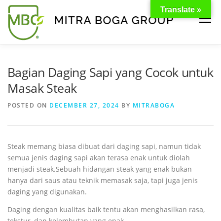
Translate »
Menu
BERANDA
PRODUK
TENTANG KAMI
Bagian Daging Sapi yang Cocok untuk
Masak Steak
KONTAK
EVENT
TIPS & PROMO
POSTED ON
DECEMBER 27, 2024
BY
MITRABOGA
Steak memang biasa dibuat dari daging sapi, namun tidak
semua jenis daging sapi akan terasa enak untuk diolah
menjadi steak.Sebuah hidangan steak yang enak bukan
hanya dari saus atau teknik memasak saja, tapi juga jenis
daging yang digunakan.
Daging dengan kualitas baik tentu akan menghasilkan rasa,
tekstur, dan kelembutan yang enak.