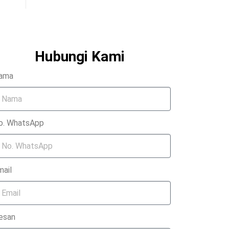
Hubungi Kami
ama
o. WhatsApp
mail
esan