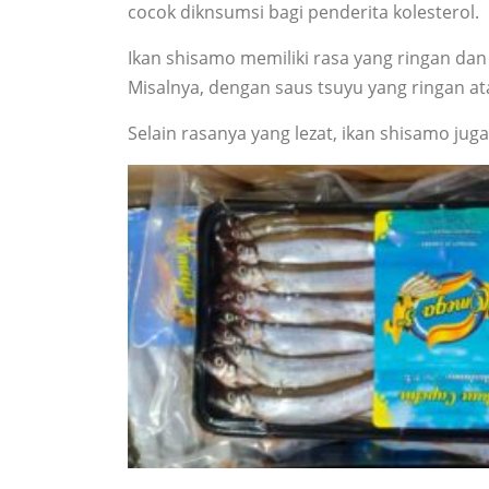
cocok diknsumsi bagi penderita kolesterol.
Ikan shisamo memiliki rasa yang ringan dan
Misalnya, dengan saus tsuyu yang ringan at
Selain rasanya yang lezat, ikan shisamo jug