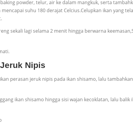
baking powder, telur, air ke dalam mangkuk, serta tambah
mencapai suhu 180 derajat Celcius.Celupkan ikan yang tel
.
eng sekali lagi selama 2 menit hingga berwarna keemasan,Se
mati.
Jeruk Nipis
erikan perasan jeruk nipis pada ikan shisamo, lalu tambahk
gang ikan shisamo hingga sisi wajan kecoklatan, lalu balik
o