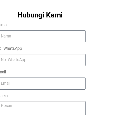
Hubungi Kami
ama
o. WhatsApp
mail
esan