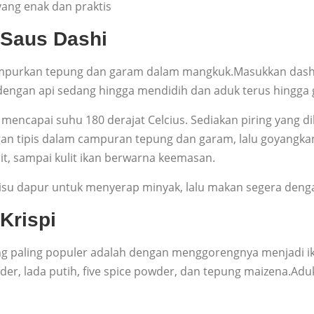
yang enak dan praktis
 Saus Dashi
Campurkan tepung dan garam dalam mangkuk.Masukkan dashi, 
n dengan api sedang hingga mendidih dan aduk terus hingga gu
encapai suhu 180 derajat Celcius. Sediakan piring yang dil
ngan tipis dalam campuran tepung dan garam, lalu goyangka
t, sampai kulit ikan berwarna keemasan.
tisu dapur untuk menyerap minyak, lalu makan segera deng
Krispi
ng paling populer adalah dengan menggorengnya menjadi i
er, lada putih, five spice powder, dan tepung maizena.Aduk