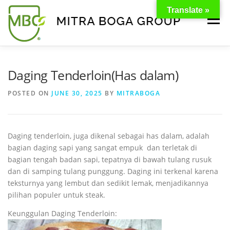
Translate »
Menu
BERANDA
PRODUK
TENTANG KAMI
Daging Tenderloin(Has dalam)
POSTED ON
JUNE 30, 2025
BY
MITRABOGA
KONTAK
EVENT
TIPS & PROMO
Daging tenderloin, juga dikenal sebagai has dalam, adalah
bagian daging sapi yang sangat empuk dan terletak di
bagian tengah badan sapi, tepatnya di bawah tulang rusuk
dan di samping tulang punggung.
Daging ini terkenal karena
teksturnya yang lembut dan sedikit lemak, menjadikannya
pilihan populer untuk steak.
Keunggulan Daging Tenderloin: