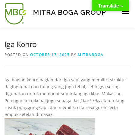
Translate »
Menu
BERANDA
PRODUK
TENTANG KAMI
Iga Konro
POSTED ON
OCTOBER 17, 2025
BY
MITRABOGA
KONTAK
EVENT
TIPS & PROMO
Iga bagian konro bagian dari iga sapi yang memiliki struktur
daging tebal dan tulang yang juga tebal, sehingga sering
digunakan untuk membuat sup tulang iga khas Makassar.
Potongan ini dikenal juga sebagai
beef back ribs
atau tulang
rusuk punggung sapi, dan memiliki cita rasa gurih serta
empuk setelah dimasak.