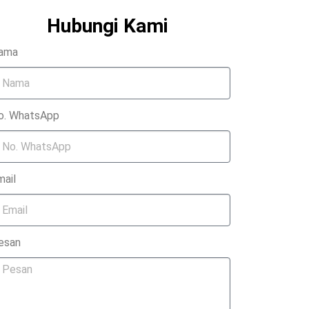
Hubungi Kami
ama
o. WhatsApp
mail
esan