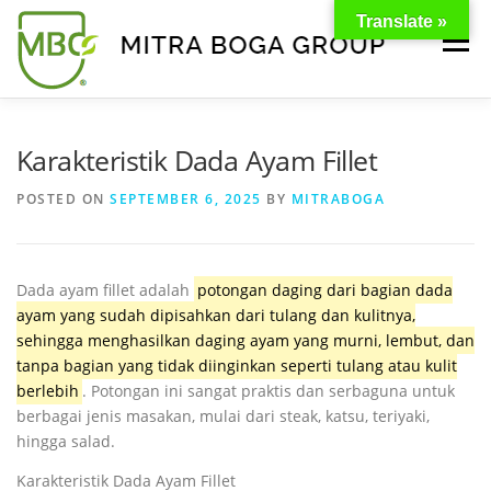
Translate »
Menu
BERANDA
PRODUK
TENTANG KAMI
Karakteristik Dada Ayam Fillet
POSTED ON
SEPTEMBER 6, 2025
BY
MITRABOGA
KONTAK
EVENT
TIPS & PROMO
Dada ayam fillet adalah
potongan daging dari bagian dada
ayam yang sudah dipisahkan dari tulang dan kulitnya,
sehingga menghasilkan daging ayam yang murni, lembut, dan
tanpa bagian yang tidak diinginkan seperti tulang atau kulit
berlebih
.
Potongan ini sangat praktis dan serbaguna untuk
berbagai jenis masakan, mulai dari steak, katsu, teriyaki,
hingga salad.
Karakteristik Dada Ayam Fillet