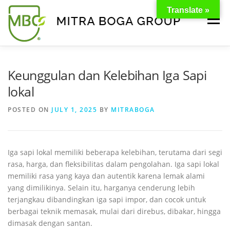
Translate »
Menu
BERANDA
PRODUK
TENTANG KAMI
Keunggulan dan Kelebihan Iga Sapi
lokal
KONTAK
EVENT
TIPS & PROMO
POSTED ON
JULY 1, 2025
BY
MITRABOGA
Iga sapi lokal memiliki beberapa kelebihan, terutama dari segi
rasa, harga, dan fleksibilitas dalam pengolahan.
Iga sapi lokal
memiliki rasa yang kaya dan autentik karena lemak alami
yang dimilikinya.
Selain itu, harganya cenderung lebih
terjangkau dibandingkan iga sapi impor, dan cocok untuk
berbagai teknik memasak, mulai dari direbus, dibakar, hingga
dimasak dengan santan.