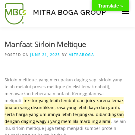
Translate »
Menu
BERANDA
PRODUK
TENTANG KAMI
Manfaat Sirloin Meltique
POSTED ON
JUNE 21, 2025
BY
MITRABOGA
KONTAK
EVENT
TIPS & PROMO
Sirloin meltique, yang merupakan daging sapi sirloin yang
telah melalui proses meltique (injeksi lemak nabati),
menawarkan beberapa manfaat.
Keunggulannya
meliputi
tekstur yang lebih lembut dan juicy karena lemak
buatan yang disuntikkan, rasa yang lebih kaya dan gurih,
serta harga yang umumnya lebih terjangkau dibandingkan
dengan daging wagyu yang memiliki marbling alami
.
Selain
itu, sirloin meltique juga tetap menjadi sumber protein