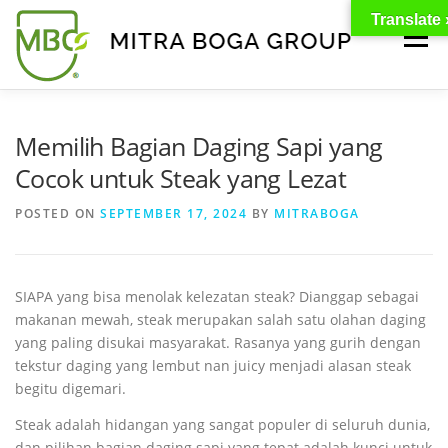
Translate 
Menu
BERANDA
PRODUK
TENTANG KAMI
Memilih Bagian Daging Sapi yang
Cocok untuk Steak yang Lezat
KONTAK
EVENT
TIPS & PROMO
POSTED ON
SEPTEMBER 17, 2024
BY
MITRABOGA
SIAPA yang bisa menolak kelezatan steak? Dianggap sebagai
makanan mewah, steak merupakan salah satu olahan daging
yang paling disukai masyarakat. Rasanya yang gurih dengan
tekstur daging yang lembut nan juicy menjadi alasan steak
begitu digemari.
Steak adalah hidangan yang sangat populer di seluruh dunia,
dan pilihan bagian daging sapi yang tepat adalah kunci untuk