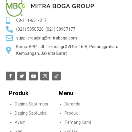
08-111-631-817
(021) 5850528, (021) 58907177
supplierdaging@mitraboga.com
Komp. BPPT Jl. Teknologi XVI No. 16-B, Pesanggrahan,
Kembangan, Jakarta Barat
Produk
Menu
Daging Sapi Impor
Beranda
Daging Sapi Lokal
Produk
Ayam
Tentang Kami
Ikan
Kontak