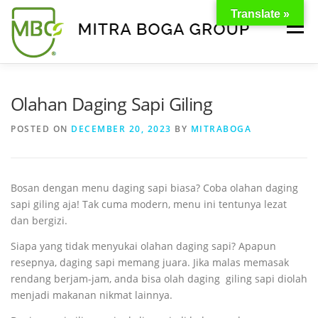
Translate »
Menu
BERANDA
PRODUK
TENTANG KAMI
Olahan Daging Sapi Giling
POSTED ON
DECEMBER 20, 2023
BY
MITRABOGA
KONTAK
EVENT
TIPS & PROMO
Bosan dengan menu daging sapi biasa? Coba olahan daging
sapi giling aja! Tak cuma modern, menu ini tentunya lezat
dan bergizi.
Siapa yang tidak menyukai olahan daging sapi? Apapun
resepnya, daging sapi memang juara. Jika malas memasak
rendang berjam-jam, anda bisa olah daging giling sapi diolah
menjadi makanan nikmat lainnya.