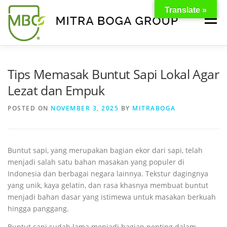
Translate »
Menu
BERANDA
PRODUK
TENTANG KAMI
Tips Memasak Buntut Sapi Lokal Agar
Lezat dan Empuk
KONTAK
EVENT
TIPS & PROMO
POSTED ON
NOVEMBER 3, 2025
BY
MITRABOGA
Buntut sapi, yang merupakan bagian ekor dari sapi, telah
menjadi salah satu bahan masakan yang populer di
Indonesia dan berbagai negara lainnya. Tekstur dagingnya
yang unik, kaya gelatin, dan rasa khasnya membuat buntut
menjadi bahan dasar yang istimewa untuk masakan berkuah
hingga panggang.
Buntut sapi sudah lama menjadi bagian penting dalam