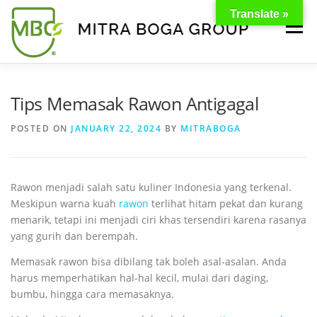
Translate »
Menu
BERANDA
PRODUK
TENTANG KAMI
Tips Memasak Rawon Antigagal
POSTED ON
JANUARY 22, 2024
BY
MITRABOGA
KONTAK
EVENT
TIPS & PROMO
Rawon menjadi salah satu kuliner Indonesia yang terkenal.
Meskipun warna kuah
rawon
terlihat hitam pekat dan kurang
menarik, tetapi ini menjadi ciri khas tersendiri karena rasanya
yang gurih dan berempah.
Memasak rawon bisa dibilang tak boleh asal-asalan. Anda
harus memperhatikan hal-hal kecil, mulai dari daging,
bumbu, hingga cara memasaknya.