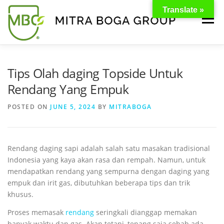
Translate »
Menu
BERANDA
PRODUK
TENTANG KAMI
Tips Olah daging Topside Untuk
Rendang Yang Empuk
KONTAK
EVENT
TIPS & PROMO
POSTED ON
JUNE 5, 2024
BY
MITRABOGA
Rendang daging sapi adalah salah satu masakan tradisional
Indonesia yang kaya akan rasa dan rempah. Namun, untuk
mendapatkan rendang yang sempurna dengan daging yang
empuk dan irit gas, dibutuhkan beberapa tips dan trik
khusus.
Proses memasak
rendang
seringkali dianggap memakan
banyak waktu dan gas. Akan tetapi, tenang saja sebab ada